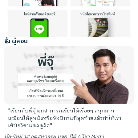
👍 ผู้สอน
"เรียนกับพี่จุ๊ ผมสามารถเรียนได้เรื่อยๆ สนุกมาก
เหมือนได้ดูหนังหรือฟังนิทานที่สุดท้ายแล้วทำให้เรา
เข้าใจวิชาแคลคูลัส"
น้องใหม่ วศ.อุตสหกรรม มจธ. [ได้ A วิชา Math]