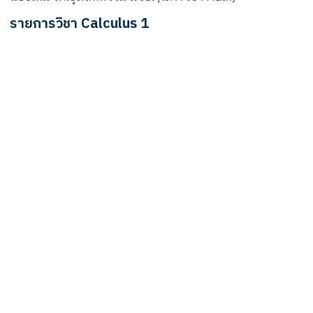
รายการวิชา
Calculus 1
Analytic Geometry and
Applied Calculus (TU)
midterm
2,100
บาท
Cal and Systems of
Ordinary Differential
midterm
Equations inter (MU)
2,100
บาท
Cal BUS (CU)
final